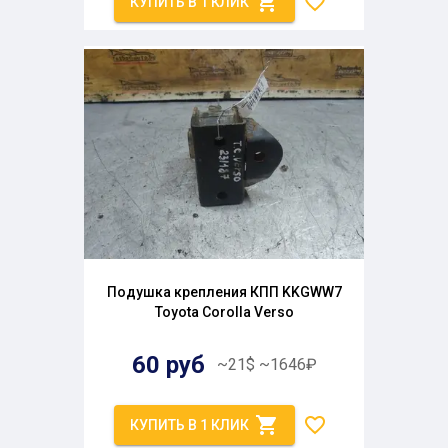
КУПИТЬ В 1 КЛИК
Подушка крепления КПП KKGWW7
Toyota Corolla Verso
60
руб
~
21
$
~
1646
₽
КУПИТЬ В 1 КЛИК