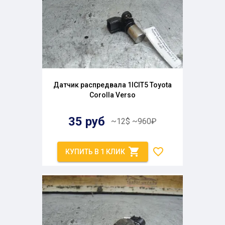
Датчик распредвала 1ICIT5 Toyota
Corolla Verso
35
руб
~
12
$
~
960
₽
КУПИТЬ В 1 КЛИК