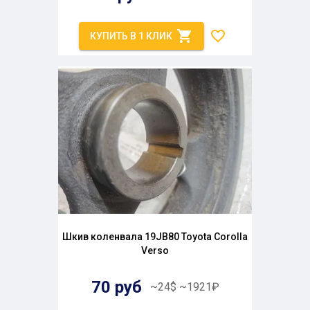
КУПИТЬ В 1 КЛИК
Шкив коленвала 19JB80 Toyota Corolla
Verso
70
руб
~
24
$
~
1921
₽