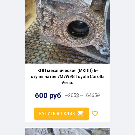
КПП механическая (МКПП) 6-
ступенчатая 7M7W9G Toyota Corolla
Verso
600
руб
~
205
$
~
16465
₽
КУПИТЬ В 1 КЛИК