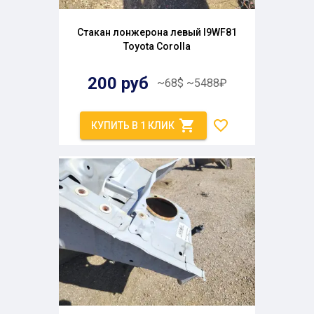
Стакан лонжерона левый I9WF81
Toyota Corolla
200
руб
~
68
$
~
5488
₽
КУПИТЬ В 1 КЛИК