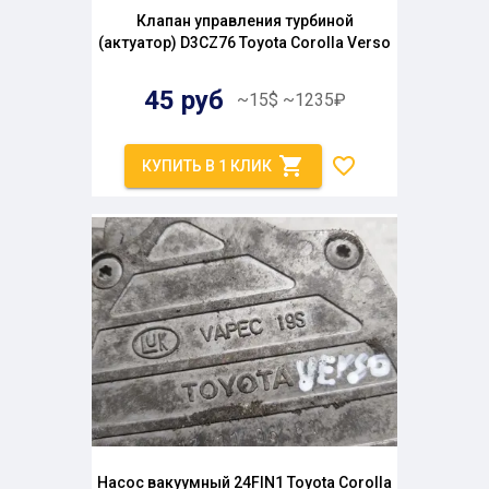
Клапан управления турбиной
(актуатор) D3CZ76 Toyota Corolla Verso
45
руб
~
15
$
~
1235
₽
КУПИТЬ В 1 КЛИК
Насос вакуумный 24FIN1 Toyota Corolla