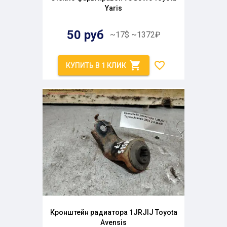
Yaris
50
руб
~
17
$
~
1372
₽
КУПИТЬ В 1 КЛИК
Кронштейн радиатора 1JRJIJ Toyota
Avensis