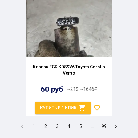
Клапан EGR KDS9V6 Toyota Corolla
Verso
60
руб
~
21
$
~
1646
₽
КУПИТЬ В 1 КЛИК
1
2
3
4
5
…
99