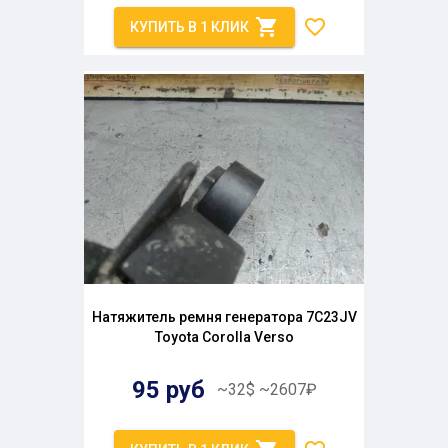
КУПИТЬ В 1 КЛИК
Натяжитель ремня генератора 7C23JV
Toyota Corolla Verso
95
руб
~
32
$
~
2607
₽