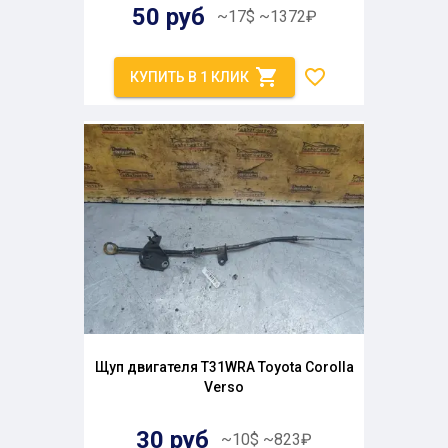
50
руб
~
17
$
~
1372
₽
КУПИТЬ В 1 КЛИК
Щуп двигателя T31WRA Toyota Corolla
Verso
30
руб
~
10
$
~
823
₽