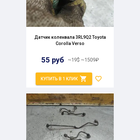
Датчик коленвала 3RL9Q2 Toyota
Corolla Verso
55
руб
~
19
$
~
1509
₽
КУПИТЬ В 1 КЛИК