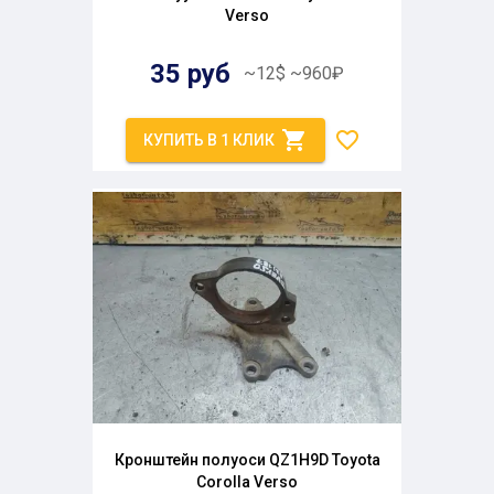
Verso
35
руб
~
12
$
~
960
₽
КУПИТЬ В 1 КЛИК
Кронштейн полуоси QZ1H9D Toyota
Corolla Verso