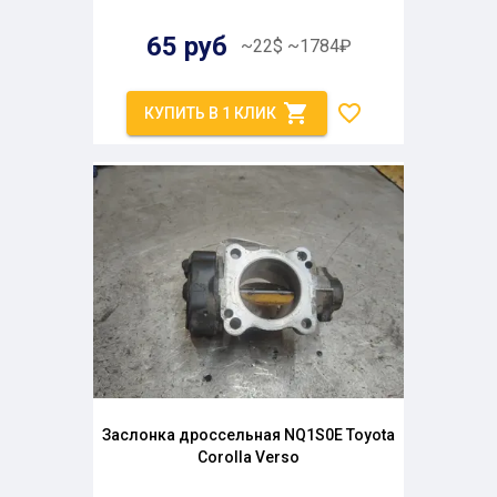
65
руб
~
22
$
~
1784
₽
КУПИТЬ В 1 КЛИК
Заслонка дроссельная NQ1S0E Toyota
Corolla Verso