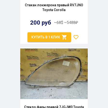
Стакан лонжерона правый RV7JNO
Toyota Corolla
200
руб
~
68
$
~
5488
₽
КУПИТЬ В 1 КЛИК
Стекло фары правой 7JGJW0 Toyota