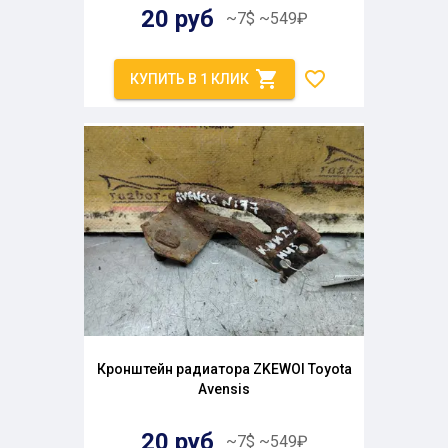
20
руб
~
7
$
~
549
₽
КУПИТЬ В 1 КЛИК
Кронштейн радиатора ZKEWOI Toyota
Avensis
20
руб
~
7
$
~
549
₽