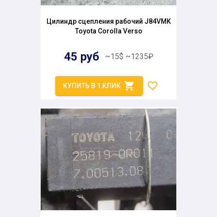
Цилиндр сцепления рабочий J84VMK
Toyota Corolla Verso
45
руб
~
15
$
~
1235
₽
КУПИТЬ В 1 КЛИК