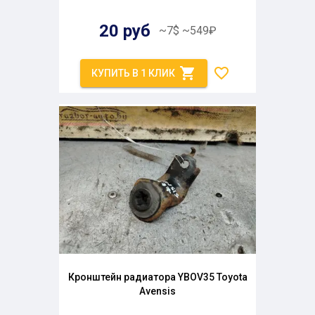
20
руб
~
7
$
~
549
₽
КУПИТЬ В 1 КЛИК
Кронштейн радиатора YBOV35 Toyota
Avensis