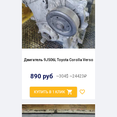
Двигатель 9J506L Toyota Corolla Verso
890
руб
~
304
$
~
24423
₽
КУПИТЬ В 1 КЛИК