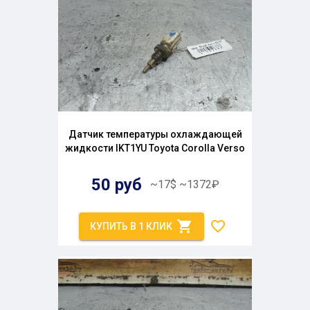
Датчик температуры охлаждающей
жидкости IKT1YU Toyota Corolla Verso
50
руб
~
17
$
~
1372
₽
КУПИТЬ В 1 КЛИК