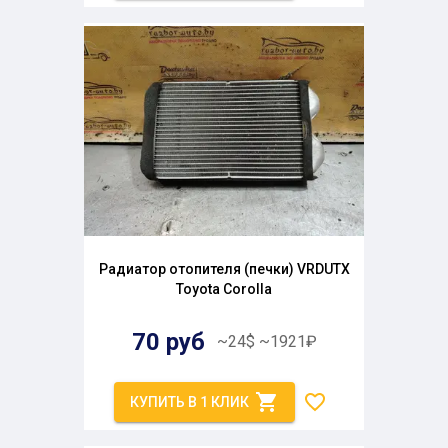
Радиатор отопителя (печки) VRDUTX
Toyota Corolla
70
руб
~
24
$
~
1921
₽
КУПИТЬ В 1 КЛИК