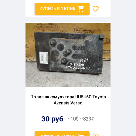
КУПИТЬ В 1 КЛИК
Полка аккумулятора UUBU6O Toyota
Avensis Verso
30
руб
~
10
$
~
823
₽