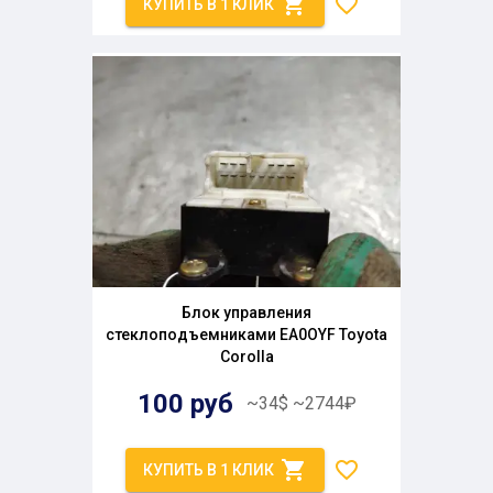
КУПИТЬ В 1 КЛИК
Блок управления
стеклоподъемниками EA0OYF Toyota
Corolla
100
руб
~
34
$
~
2744
₽
КУПИТЬ В 1 КЛИК