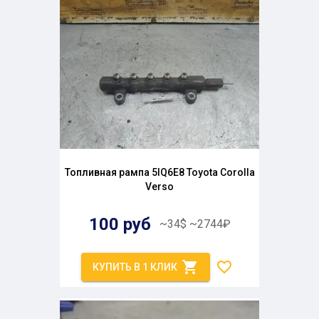
Топливная рампа 5IQ6E8 Toyota Corolla
Verso
100
руб
~
34
$
~
2744
₽
КУПИТЬ В 1 КЛИК