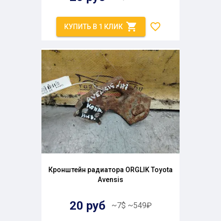
КУПИТЬ В 1 КЛИК
Кронштейн радиатора ORGLIK Toyota
Avensis
20
руб
~
7
$
~
549
₽