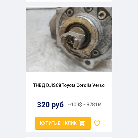
ТНВД DJISC8 Toyota Corolla Verso
320
руб
~
109
$
~
8781
₽
КУПИТЬ В 1 КЛИК