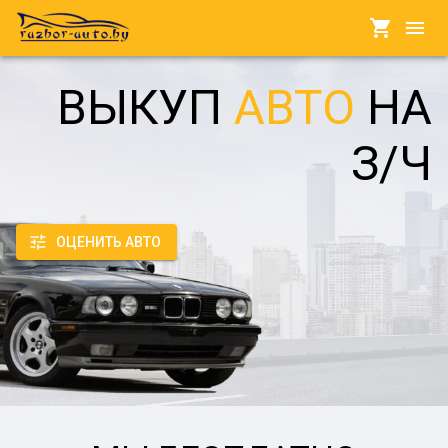
ВЫКУП
АВТО
НА
З/Ч
ОЦЕНИТЬ АВТО