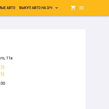
ЫЕ АВТО
ВЫКУП АВТО НА З/Ч
го, 11а
-12
-12
.00